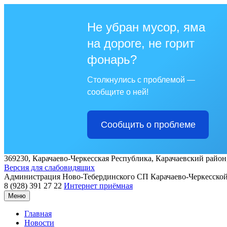
Не убран мусор, яма
на дороге, не горит
фонарь?
Столкнулись с проблемой —
сообщите о ней!
Сообщить о проблеме
369230, Карачаево-Черкесская Республика, Карачаевский район, 
Версия для слабовидящих
Администрация
Ново-Тебердинского СП
Карачаево-Черкесско
8 (928) 391 27 22
Интернет приёмная
Меню
Главная
Новости